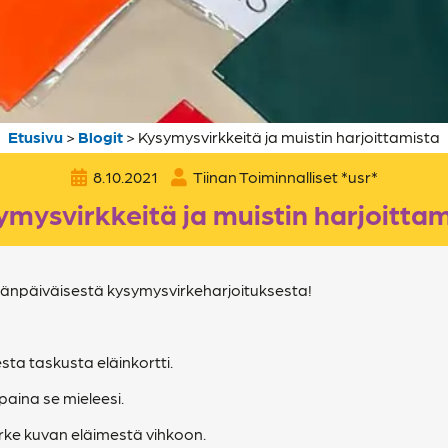
Etusivu
>
Blogit
>
Kysymysvirkkeitä ja muistin harjoittamista
8.10.2021
Tiinan Toiminnalliset *usr*
ymysvirkkeitä ja muistin harjoittam
ämänpäiväisestä kysymysvirkeharjoituksesta!
a taskusta eläinkortti.
paina se mieleesi.
irke kuvan eläimestä vihkoon.