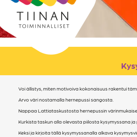
Kys
Voi ällistys, miten motivoiva kokonaisuus rakentui t
Arvo väri nostamalla hernepussi sangosta.
Nappaa Lattiataskustosta hernepussin värinmukaisest
Kurkista taskun alla olevasta piilosta kysymyssana ja 
Keksi ja kirjoita tällä kysymyssanalla alkava kysymysv