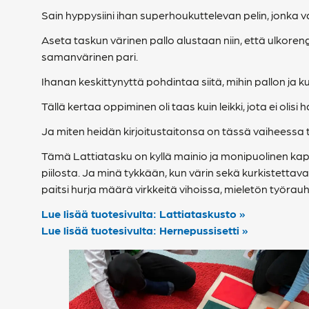
Sain hyppysiini ihan superhoukuttelevan pelin, jonka va
Aseta taskun värinen pallo alustaan niin, että ulkoreng
samanvärinen pari.
Ihanan keskittynyttä pohdintaa siitä, mihin pallon ja k
Tällä kertaa oppiminen oli taas kuin leikki, jota ei olisi
Ja miten heidän kirjoitustaitonsa on tässä vaiheessa täl
Tämä Lattiatasku on kyllä mainio ja monipuolinen kapi
piilosta. Ja minä tykkään, kun värin sekä kurkistettav
paitsi hurja määrä virkkeitä vihoissa, mieletön työrau
Lue lisää tuotesivulta: Lattiataskusto »
Lue lisää tuotesivulta: Hernepussisetti »