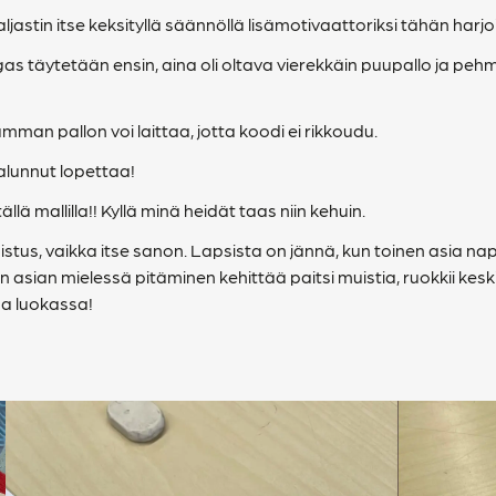
ljastin itse keksityllä säännöllä lisämotivaattoriksi tähän harj
as täytetään ensin, aina oli oltava vierekkäin puupallo ja pehmo
umman pallon voi laittaa, jotta koodi ei rikkoudu.
 halunnut lopettaa!
lä mallilla!! Kyllä minä heidät taas niin kehuin.
stus, vaikka itse sanon. Lapsista on jännä, kun toinen asia n
an asian mielessä pitäminen kehittää paitsi muistia, ruokkii kes
ha luokassa!