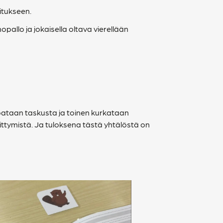
oitukseen.
pallo ja jokaisella oltava vierellään
apataan taskusta ja toinen kurkataan
kittymistä. Ja tuloksena tästä yhtälöstä on