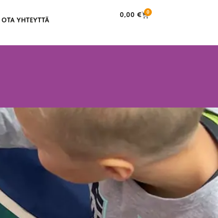
0
0,00
€
OTA YHTEYTTÄ