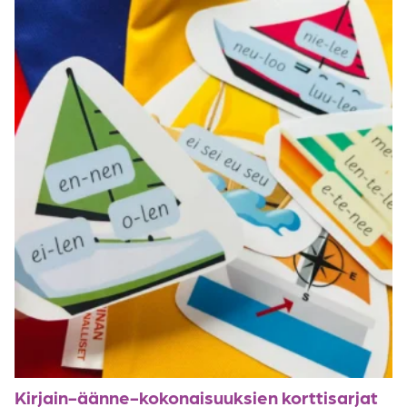
Kirjain-äänne-kokonaisuuksien korttisarjat