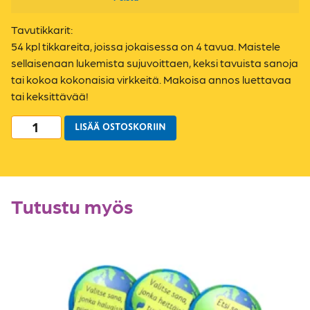
Tavutikkarit:
54 kpl tikkareita, joissa jokaisessa on 4 tavua. Maistele
sellaisenaan lukemista sujuvoittaen, keksi tavuista sanoja
tai kokoa kokonaisia virkkeitä. Makoisa annos luettavaa
tai keksittävää!
LISÄÄ OSTOSKORIIN
Tutustu myös