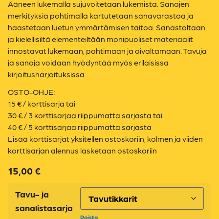
Ääneen lukemalla sujuvoitetaan lukemista. Sanojen
merkityksiä pohtimalla kartutetaan sanavarastoa ja
haastetaan luetun ymmärtämisen taitoa. Sanastoltaan
ja kielellisiltä elementeiltään monipuoliset materiaalit
innostavat lukemaan, pohtimaan ja oivaltamaan. Tavuja
ja sanoja voidaan hyödyntää myös erilaisissa
kirjoitusharjoituksissa.
OSTO-OHJE:
15 € / korttisarja tai
30 € / 3 korttisarjaa riippumatta sarjasta tai
40 € / 5 korttisarjaa riippumatta sarjasta
Lisää korttisarjat yksitellen ostoskoriin, kolmen ja viiden
korttisarjan alennus lasketaan ostoskoriin
15,00
€
Tavu- ja
sanalistasarja
Poista