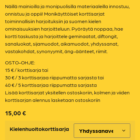
Näillä mainioilla ja monipuolisilla materiaaleilla innostuu,
onnistuu ja oppii! Monikäyttöiset korttisarjat
toiminnallisiin harjoituksiin ja suomen kielen
ominaisuuksien harjoitteluun. Pyöräytä noppaa, hae
kortti taskusta ja harjoittele geminaatat, diftongit,
sanaluokat, sijamuodot, aikamuodot, yhdyssanat,
vastakohdat, synonyymit, äng-äänteet, riimit.
OSTO-OHJE:
15 € / korttisarja tai
30 € / 3 korttisarjaa riippumatta sarjasta tai
40 € / 5 korttisarjaa riippumatta sarjasta
Lisää korttisarjat yksitellen ostoskoriin, kolmen ja viiden
korttisarjan alennus lasketaan ostoskoriin
15,00
€
Kielenhuoltokorttisarja