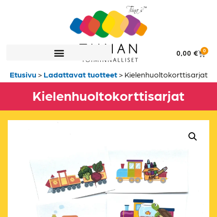
0
0,00
€
Etusivu
>
Ladattavat tuotteet
>
Kielenhuolto­korttisarjat
Kielenhuolto­korttisarjat