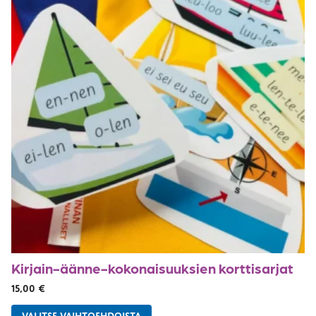
Kirjain-äänne-kokonaisuuksien korttisarjat
15,00
€