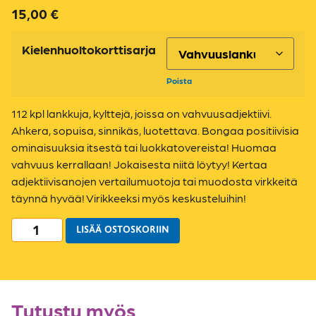
15,00
€
Kielenhuoltokorttisarja
Poista
112 kpl lankkuja, kylttejä, joissa on vahvuusadjektiivi.
Ahkera, sopuisa, sinnikäs, luotettava. Bongaa positiivisia
ominaisuuksia itsestä tai luokkatovereista! Huomaa
vahvuus kerrallaan! Jokaisesta niitä löytyy! Kertaa
adjektiivisanojen vertailumuotoja tai muodosta virkkeitä
täynnä hyvää! Virikkeeksi myös keskusteluihin!
LISÄÄ OSTOSKORIIN
Tutustu myös