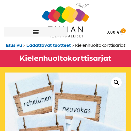
0
0,00
€
Etusivu
>
Ladattavat tuotteet
>
Kielenhuolto­korttisarjat
Kielenhuolto­korttisarjat