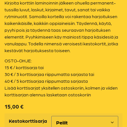
Kirjoita korttiin laminoinnin jälkeen ohuella permanent-
tussilla luvut, laskut, kirjaimet, tavut, sanat tai vaikka
rytminuotit. Samoilla korteilla voi rakentaa harjoituksen
kaikenikäisille, kaikkiin oppiaineisiin. Täydennä, käytä,
pyyhi pois ja täydennä taas seuraavan harjoituksen
elementit. Pyyhkimiseen käy mainiosti tippa käsidesiä ja
vanulappu. Todella nimensä veroisesti kestokortit, jotka
kestävät harjoituksesta toiseen.
OSTO-OHJE:
15 € / korttisarja tai
30 € / 3 korttisarjaa riippumatta sarjasta tai
40 € / 5 korttisarjaa riippumatta sarjasta
Lisää korttisarjat yksitellen ostoskoriin, kolmen ja viiden
korttisarjan alennus lasketaan ostoskoriin
15,00
€
Kestokorttisarja