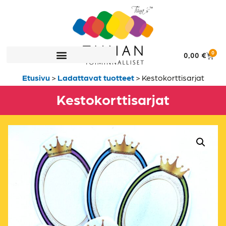
0
0,00
€
Etusivu
>
Ladattavat tuotteet
>
Kestokorttisarjat
Kestokorttisarjat