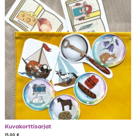
Kuvakorttisarjat
15,00
€