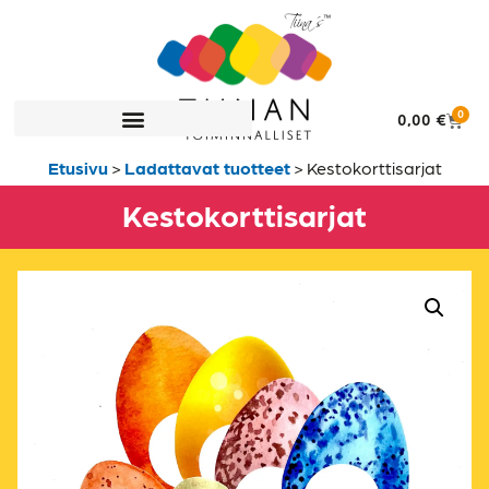
0
0,00
€
Etusivu
>
Ladattavat tuotteet
>
Kestokorttisarjat
Kestokorttisarjat