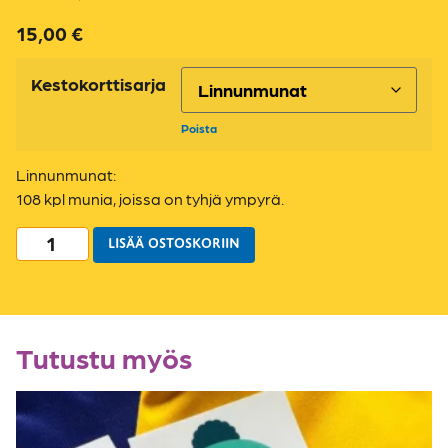
15,00
€
Kestokorttisarja
Poista
Linnunmunat:
108 kpl munia, joissa on tyhjä ympyrä.
LISÄÄ OSTOSKORIIN
Tutustu myös