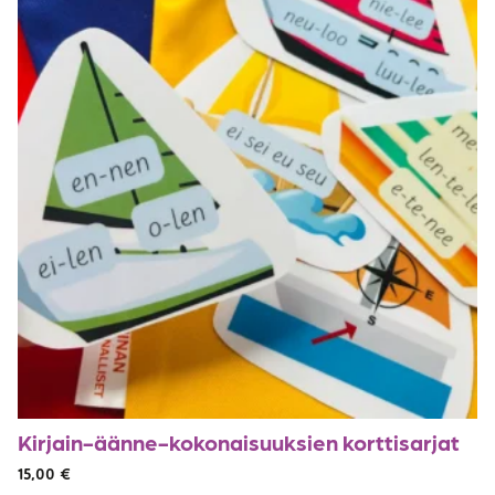
Kirjain-äänne-kokonaisuuksien korttisarjat
15,00
€