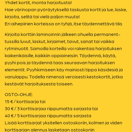
Yhdet kortit, monta harjoitusta!
Hae värinopan pyöräytyksellä taskusta kortti ja lue, laske,
kirjoita, selitä tai vielä paljon muuta!
Eri aihepiirien korteissa on tyhjä, itse täydennettävä tila.
Kirjoita korttiin laminoinnin jälkeen ohuella permanent-
tussilla luvut, laskut, kirjaimet, tavut, sanat tai vaikka
rytminuotit. Samoilla korteilla voi rakentaa harjoituksen
kaikenikäisille, kaikkiin oppiaineisiin. Täydennä, käytä,
pyyhi pois ja täydennä taas seuraavan harjoituksen
elementit. Pyyhkimiseen käy mainiosti tippa käsidesiä ja
vanulappu. Todella nimensä veroisesti kestokortit, jotka
kestävät harjoituksesta toiseen.
OSTO-OHJE:
15 € / korttisarja tai
30 € / 3 korttisarjaa riippumatta sarjasta tai
40 € / 5 korttisarjaa riippumatta sarjasta
Lisää korttisarjat yksitellen ostoskoriin, kolmen ja viiden
korttisarjan alennus lasketaan ostoskoriin