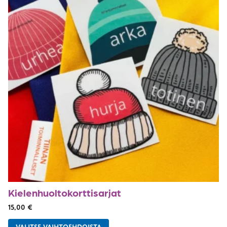
Kielenhuolto­korttisarjat
15,00
€