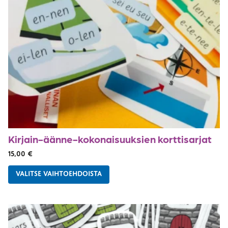
Kirjain-äänne-kokonaisuuksien korttisarjat
15,00
€
VALITSE VAIHTOEHDOISTA