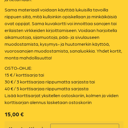
Sama materiaali voidaan käyttää lukuisilla tavoilla
riippuen siitä, mitä kulloinkin opiskellaan ja minkäikäisiä
ovat oppijat. Sama kuvakortti voi innoittaa sanojen tai
erilaisten virkkeiden kirjoittamiseen. Voidaan harjoitella
aikamuotoja, sijamuotoja, pää- ja sivulauseen
muodostamista, kysymys- ja huutomerkin käyttöä,
vuorosanojen muodostamista, sanaluokkia. Yhdet kortit,
monta mahdollisuutta!
OSTO-OHJE:
15 € / korttisarja tai
30 € / 3 korttisarjaa riippumatta sarjasta tai
40 € / 5 korttisarjaa riippumatta sarjasta
Lisää korttisarjat yksitellen ostoskoriin, kolmen ja viiden
korttisarjan alennus lasketaan ostoskoriin
15,00
€