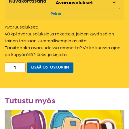
Kuvakorttisarja
Poista
Avaruusalukset:
40 kpl avaruusaluksia ja raketteja, joiden kyydissä on
toinen toistaan kummallisempia asioita.
Tarvitaanko avaruudessa ammetta? Voiko kuussa ajaa
polkupyörällä? Keksi ja kirjoita.
LISÄÄ OSTOSKORIIN
Tutustu myös