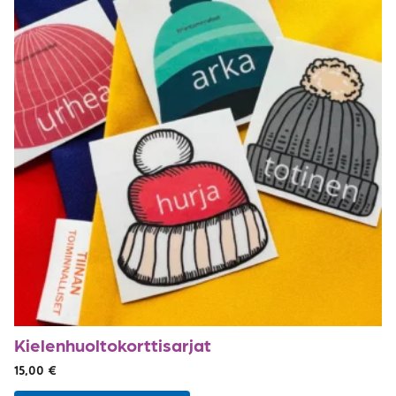
Kielenhuolto­korttisarjat
15,00
€