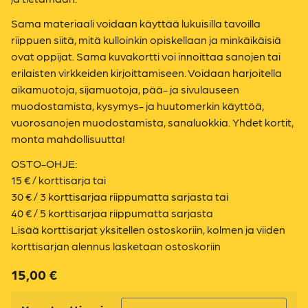
Sama materiaali voidaan käyttää lukuisilla tavoilla
riippuen siitä, mitä kulloinkin opiskellaan ja minkäikäisiä
ovat oppijat. Sama kuvakortti voi innoittaa sanojen tai
erilaisten virkkeiden kirjoittamiseen. Voidaan harjoitella
aikamuotoja, sijamuotoja, pää- ja sivulauseen
muodostamista, kysymys- ja huutomerkin käyttöä,
vuorosanojen muodostamista, sanaluokkia. Yhdet kortit,
monta mahdollisuutta!
OSTO-OHJE:
15 € / korttisarja tai
30 € / 3 korttisarjaa riippumatta sarjasta tai
40 € / 5 korttisarjaa riippumatta sarjasta
Lisää korttisarjat yksitellen ostoskoriin, kolmen ja viiden
korttisarjan alennus lasketaan ostoskoriin
15,00
€