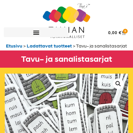
0
0,00
€
Etusivu
>
Ladattavat tuotteet
>
Tavu- ja sanalistasarjat
Tavu- ja sanalistasarjat