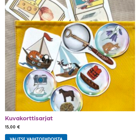
Kuvakorttisarjat
15,00
€
VALITSE VAIHTOEHDOISTA