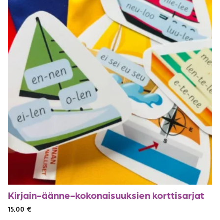
Kirjain-äänne-kokonaisuuksien korttisarjat
15,00
€