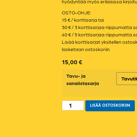
hyödyntää myös erilaisissa kirjoit
OSTO-OHJE:
15 € / korttisarja tai
30 € / 3 korttisarjaa riippumatta s
40 € / 5 korttisarjaa riippumatta s
Lisää korttisarjat yksitellen ostos
lasketaan ostoskoriin
15,00
€
Tavu- ja
sanalistasarja
Poista
LISÄÄ OSTOSKORIIN