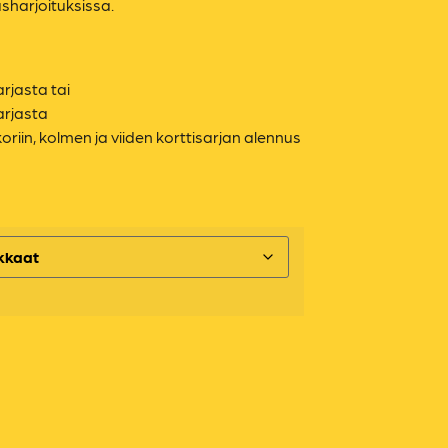
usharjoituksissa.
arjasta tai
arjasta
koriin, kolmen ja viiden korttisarjan alennus