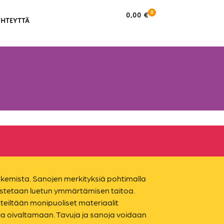
0
0,00
€
YHTEYTTÄ
ukemista. Sanojen merkityksiä pohtimalla
stetaan luetun ymmärtämisen taitoa.
nteiltään monipuoliset materiaalit
a oivaltamaan. Tavuja ja sanoja voidaan