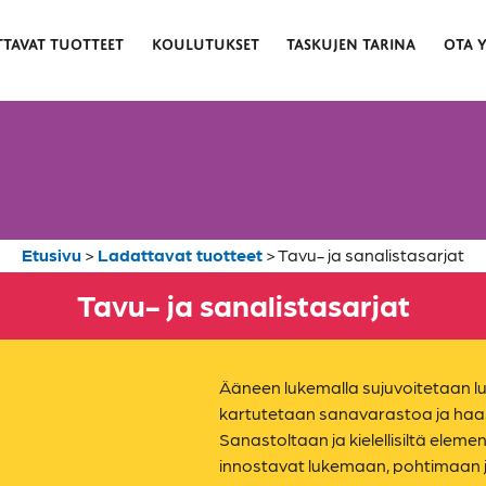
TTAVAT TUOTTEET
KOULUTUKSET
TASKUJEN TARINA
OTA 
Etusivu
>
Ladattavat tuotteet
>
Tavu- ja sanalistasarjat
Tavu- ja sanalistasarjat
Ääneen lukemalla sujuvoitetaan l
kartutetaan sanavarastoa ja haa
Sanastoltaan ja kielellisiltä eleme
innostavat lukemaan, pohtimaan j