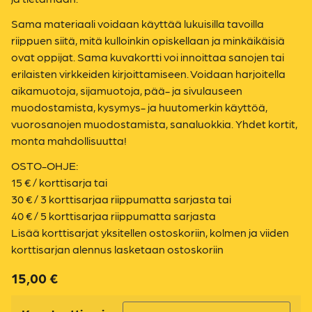
Sama materiaali voidaan käyttää lukuisilla tavoilla
riippuen siitä, mitä kulloinkin opiskellaan ja minkäikäisiä
ovat oppijat. Sama kuvakortti voi innoittaa sanojen tai
erilaisten virkkeiden kirjoittamiseen. Voidaan harjoitella
aikamuotoja, sijamuotoja, pää- ja sivulauseen
muodostamista, kysymys- ja huutomerkin käyttöä,
vuorosanojen muodostamista, sanaluokkia. Yhdet kortit,
monta mahdollisuutta!
OSTO-OHJE:
15 € / korttisarja tai
30 € / 3 korttisarjaa riippumatta sarjasta tai
40 € / 5 korttisarjaa riippumatta sarjasta
Lisää korttisarjat yksitellen ostoskoriin, kolmen ja viiden
korttisarjan alennus lasketaan ostoskoriin
15,00
€