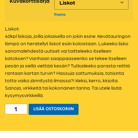
Kuvakorttisarja
Poista
Liskot:
40kpl liskoja, joilla jokaisella on jokin esine. Kevätauringon
lämpö on herätellyt liskot esiin koloistaan. Lukeeko lisko
sanomalehdestä uutiset vai taitteleeko itselleen
katoksen? Vanhaan saappaaseenko se tekee itselleen
pesän ja siellä viettää kesän? Tutkaileeko parasta reittiä
rantaan kartan turvin? Hassuja sattumuksia, totisinta
totta vaiko jännitystä ilmassa?! Keksi, kerro, kirjoita.
Sanoja, virkkeitä tai kokonainen tarina. Tai utele lisää
kysymysvirkkeillä.
LISÄÄ OSTOSKORIIN