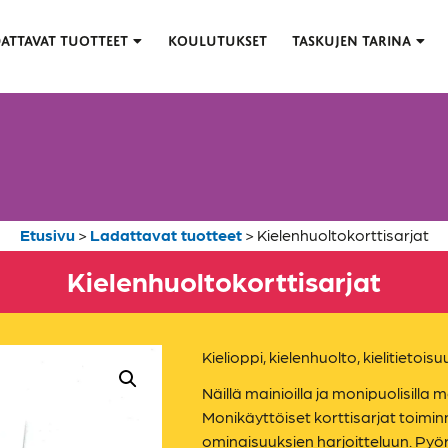
ATTAVAT TUOTTEET
KOULUTUKSET
TASKUJEN TARINA
Etusivu
>
Ladattavat tuotteet
>
Kielenhuolto­korttisarjat
Kielenhuolto­korttisarjat
Kielioppi, kielenhuolto, kielitietoisu
Näillä mainioilla ja monipuolisilla m
Monikäyttöiset korttisarjat toiminna
ominaisuuksien harjoitteluun. Pyö