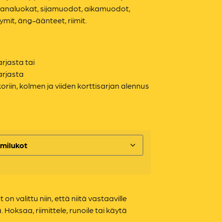
, sanaluokat, sijamuodot, aikamuodot,
it, äng-äänteet, riimit.
arjasta tai
arjasta
koriin, kolmen ja viiden korttisarjan alennus
 on valittu niin, että niitä vastaaville
 Hoksaa, riimittele, runoile tai käytä