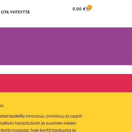
0
0,00
€
OTA YHTEYTTÄ
us.
ateriaaleilla innostuu, onnistuu ja oppii!
llisiin harjoituksiin ja suomen kielen
räytä noppaa, hae kortti taskusta ja