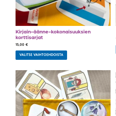
Kirjain-äänne-kokonaisuuksien
korttisarjat
15,00
€
VALITSE VAIHTOEHDOISTA