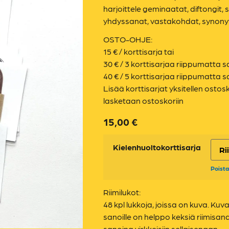
harjoittele geminaatat, diftongit
yhdyssanat, vastakohdat, synonyym
OSTO-OHJE:
15 € / korttisarja tai
30 € / 3 korttisarjaa riippumatta s
40 € / 5 korttisarjaa riippumatta s
Lisää korttisarjat yksitellen ostos
lasketaan ostoskoriin
15,00
€
Kielenhuoltokorttisarja
Poista
Riimilukot:
48 kpl lukkoja, joissa on kuva. Kuvat
sanoille on helppo keksiä riimisana.
sanoina virkkeisiin sellaisenaan.