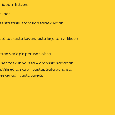
ioppiin liittyen.
nkaat.
ssista taskusta viikon taidekuvaan
stä taskusta kuvan, josta kirjoitan virkkeen
ttaa väriopin perusasioista.
aisen taskun välissä – oranssia saadaan
ta. Vihreä tasku on vastapäätä punaista
 keskenään vastavärejä.