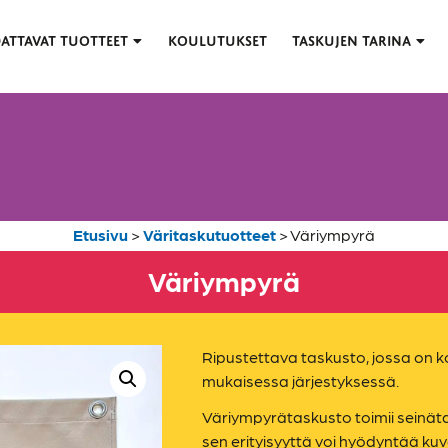
ATTAVAT TUOTTEET
KOULUTUKSET
TASKUJEN TARINA
Etusivu
>
Väritaskutuotteet
>
Väriympyrä
Väriympyrä
Ripustettava taskusto, jossa on k
mukaisessa järjestyksessä.
Väriympyrätaskusto toimii seinä
sen erityisyyttä voi hyödyntää kuv