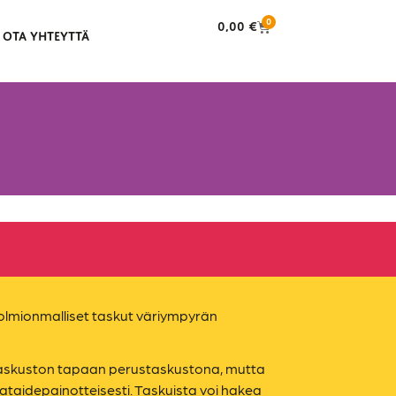
0
0,00
€
OTA YHTEYTTÄ
olmionmalliset taskut väriympyrän
taskuston tapaan perustaskustona, mutta
ataidepainotteisesti. Taskuista voi hakea