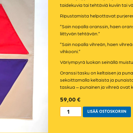
taidekuvia tai tehtäviä kuviin tai vär
Ripustamista helpottavat purjere
”Sain nopalla oranssin, haen oran
liittyvän tehtävän.”
”Sain nopalla vihreän, haen vihreä
vihkooni.”
Väriympyrä luokan seinällä muistu
Oranssi tasku on keltaisen ja pun
sekoittamalla keltaista ja punais
taskua – punainen ja vihreä ovat
59,00
€
LISÄÄ OSTOSKORIIN