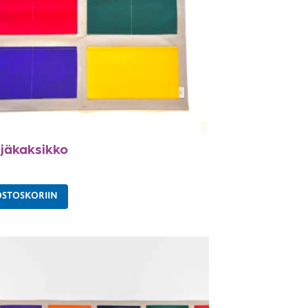
äjäkaksikko
OSTOSKORIIN