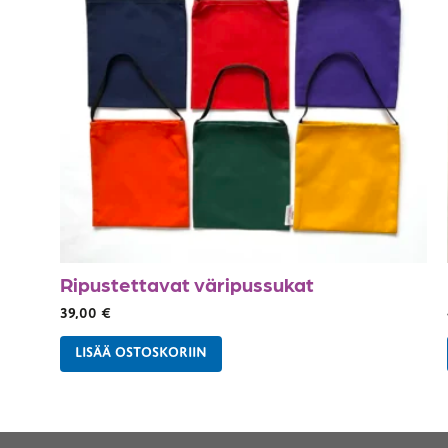
Ripustettavat väripussukat
39,00
€
LISÄÄ OSTOSKORIIN