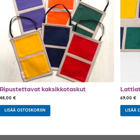
Ripustettavat kaksikkotaskut
Lattia
48,00
€
69,00
€
LISÄÄ OSTOSKORIIN
LISÄÄ 