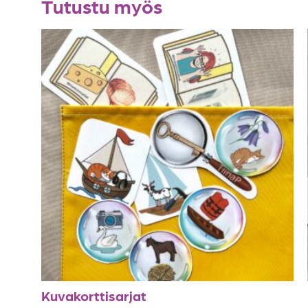
Tutustu myös
Kuvakorttisarjat