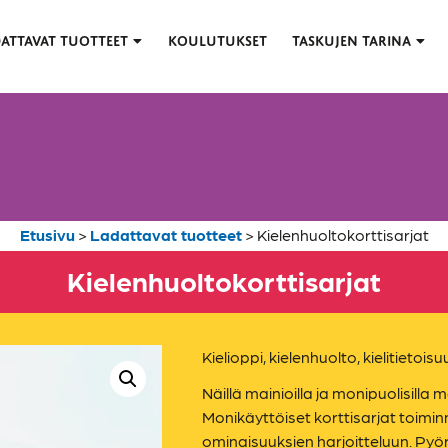
ATTAVAT TUOTTEET
KOULUTUKSET
TASKUJEN TARINA
Etusivu
>
Ladattavat tuotteet
>
Kielenhuolto­korttisarjat
Kielenhuolto­korttisarjat
Kielioppi, kielenhuolto, kielitietoisu
Näillä mainioilla ja monipuolisilla m
Monikäyttöiset korttisarjat toiminna
ominaisuuksien harjoitteluun. Pyö