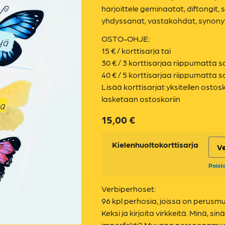
harjoittele geminaatat, diftongit
yhdyssanat, vastakohdat, synonyym
OSTO-OHJE:
15 € / korttisarja tai
30 € / 3 korttisarjaa riippumatta s
40 € / 5 korttisarjaa riippumatta s
Lisää korttisarjat yksitellen ostos
lasketaan ostoskoriin
15,00
€
Kielenhuoltokorttisarja
Poist
Verbiperhoset:
96 kpl perhosia, joissa on perusm
Keksi ja kirjoita virkkeitä. Minä, s
imperfekti? Muunna persoonamuoto