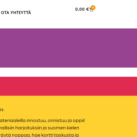
0
0,00
€
OTA YHTEYTTÄ
us.
ateriaaleilla innostuu, onnistuu ja oppii!
llisiin harjoituksiin ja suomen kielen
räytä noppaa, hae kortti taskusta ja