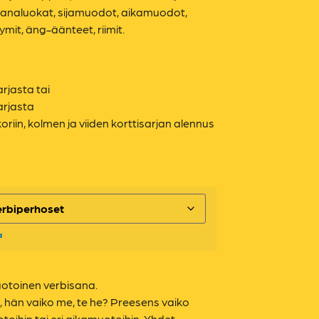
, sanaluokat, sijamuodot, aikamuodot,
it, äng-äänteet, riimit.
arjasta tai
arjasta
koriin, kolmen ja viiden korttisarjan alennus
a
uotoinen verbisana.
inä, hän vaiko me, te he? Preesens vaiko
ihin tai eri aikamuotoihin. Yhdet