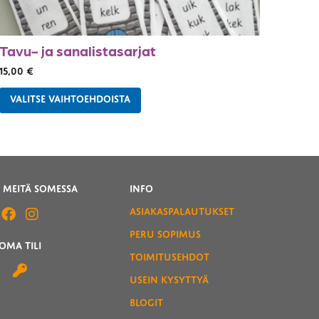
Tavu- ja sanalistasarjat
15,00
€
VALITSE VAIHTOEHDOISTA
 MEITÄ SOMESSA
INFO
ASIAKASPALAUTUKSET
PERU SOPIMUS
OMA TILI
TOIMITUSEHDOT
USEIN KYSYTTYÄ
BLOGIT