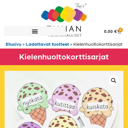
0
0,00
€
Etusivu
>
Ladattavat tuotteet
>
Kielenhuolto­korttisarjat
Kielenhuolto­korttisarjat