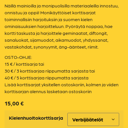
Näillä mainioilla ja monipuolisilla materiaaleilla innostuu,
onnistuu ja oppii! Monikäyttöiset korttisarjat
toiminnallisiin harjoituksiin ja suomen kielen
ominaisuuksien harjoitteluun. Pyöräytä noppaa, hae
kortti taskusta ja harjoittele geminaatat, diftongit,
sanaluokat, sijamuodot, aikamuodot, yhdyssanat,
vastakohdat, synonyymit, äng-äänteet, riimit.
OSTO-OHJE:
15 € / korttisarja tai
30 € / 3 korttisarjaa riippumatta sarjasta tai
40 € / 5 korttisarjaa riippumatta sarjasta
Lisää korttisarjat yksitellen ostoskoriin, kolmen ja viiden
korttisarjan alennus lasketaan ostoskoriin
15,00
€
Kielenhuoltokorttisarja