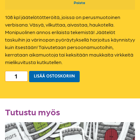
Poista
108 kpl jäätelötötteröitä, joissa on perusmuotoinen
verbisana. Väsyä, vilkuttaa, aivastaa, haukotella.
Monipuolinen annos erilaista tekemistä! Jäätelöt
taskuihin ja värinopan pyöräytyksellä harjoitus käynnistyy
kuin itsestään! Taivutetaan persoonamuotoihin,
kerrataan aikamuotoja tai keksitään maukkaita virkkeitä
mielikuvitusta kutkutellen.
LISÄÄ OSTOSKORIIN
Tutustu myös