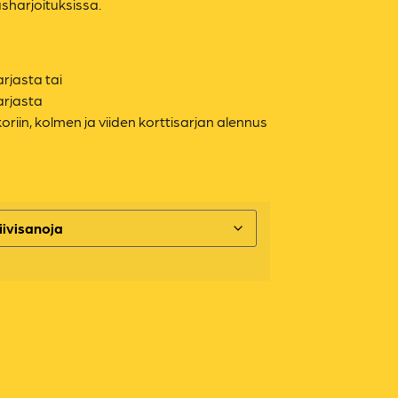
usharjoituksissa.
arjasta tai
arjasta
koriin, kolmen ja viiden korttisarjan alennus