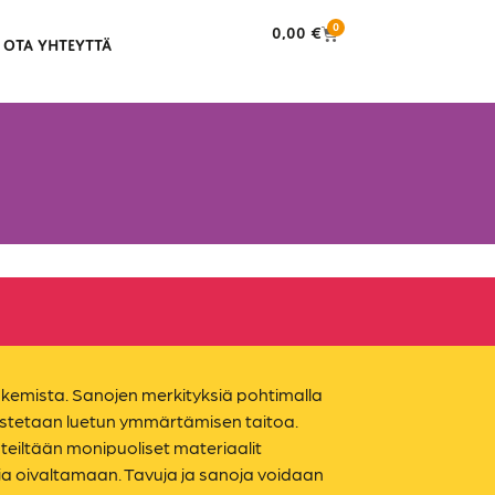
0
0,00
€
OTA YHTEYTTÄ
ukemista. Sanojen merkityksiä pohtimalla
stetaan luetun ymmärtämisen taitoa.
nteiltään monipuoliset materiaalit
a oivaltamaan. Tavuja ja sanoja voidaan