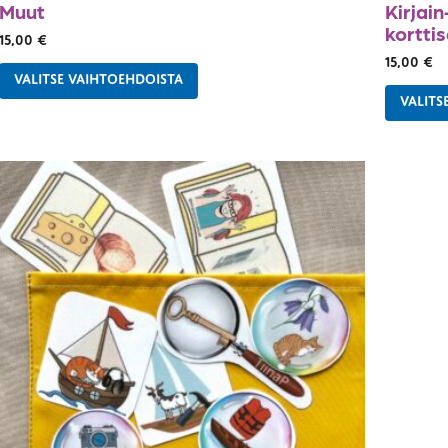
Muut
Kirjai
korttis
15,00
€
15,00
€
VALITSE VAIHTOEHDOISTA
VALITS