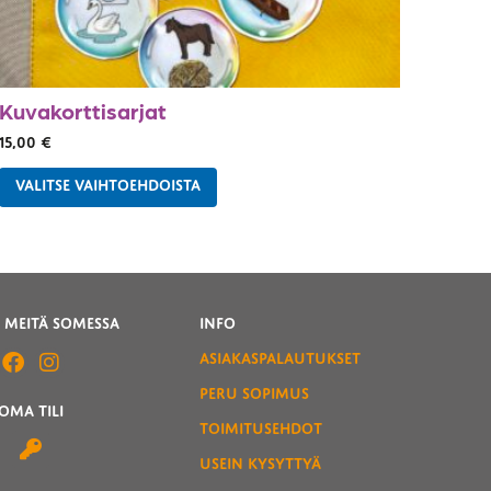
Kuvakorttisarjat
15,00
€
VALITSE VAIHTOEHDOISTA
 MEITÄ SOMESSA
INFO
ASIAKASPALAUTUKSET
PERU SOPIMUS
OMA TILI
TOIMITUSEHDOT
USEIN KYSYTTYÄ