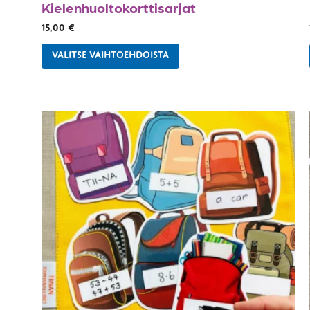
Kielenhuolto­korttisarjat
15,00
€
VALITSE VAIHTOEHDOISTA