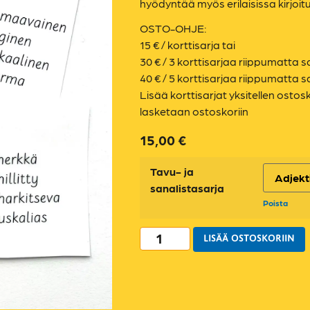
hyödyntää myös erilaisissa kirjoit
OSTO-OHJE:
15 € / korttisarja tai
30 € / 3 korttisarjaa riippumatta s
40 € / 5 korttisarjaa riippumatta s
Lisää korttisarjat yksitellen ostos
lasketaan ostoskoriin
15,00
€
Tavu- ja
sanalistasarja
Poista
LISÄÄ OSTOSKORIIN