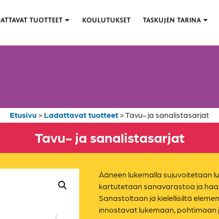
ATTAVAT TUOTTEET
KOULUTUKSET
TASKUJEN TARINA
Etusivu
>
Ladattavat tuotteet
>
Tavu- ja sanalistasarjat
Tavu- ja sanalistasarjat
Ääneen lukemalla sujuvoitetaan l
kartutetaan sanavarastoa ja haa
Sanastoltaan ja kielellisiltä eleme
innostavat lukemaan, pohtimaan j