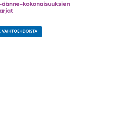
n-äänne-kokonaisuuksien
arjat
E VAIHTOEHDOISTA