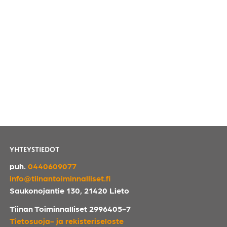
YHTEYSTIEDOT
puh.
0440609077
info@tiinantoiminnalliset.fi
Saukonojantie 130, 21420 Lieto
Tiinan Toiminnalliset 2996405-7
Tietosuoja- ja rekisteriseloste