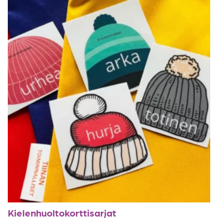
Kielenhuolto­korttisarjat