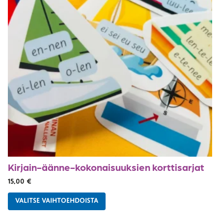
Kirjain-äänne-kokonaisuuksien korttisarjat
15,00
€
VALITSE VAIHTOEHDOISTA