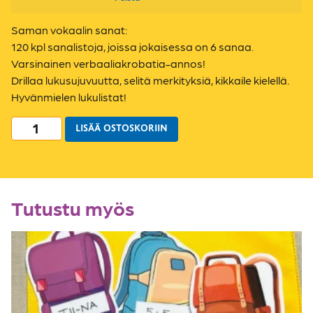
Saman vokaalin sanat:
120 kpl sanalistoja, joissa jokaisessa on 6 sanaa.
Varsinainen verbaaliakrobatia-annos!
Drillaa lukusujuvuutta, selitä merkityksiä, kikkaile kielellä.
Hyvänmielen lukulistat!
LISÄÄ OSTOSKORIIN
Tutustu myös