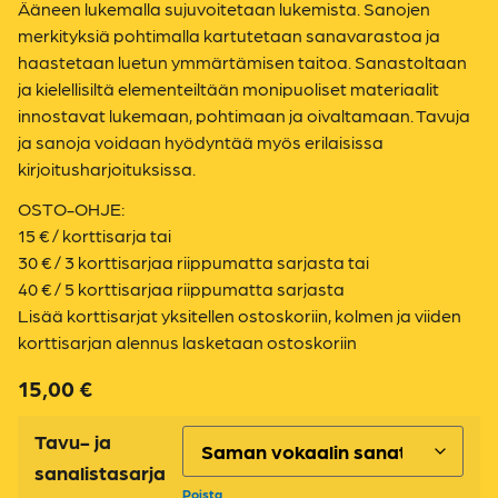
Ääneen lukemalla sujuvoitetaan lukemista. Sanojen
merkityksiä pohtimalla kartutetaan sanavarastoa ja
haastetaan luetun ymmärtämisen taitoa. Sanastoltaan
ja kielellisiltä elementeiltään monipuoliset materiaalit
innostavat lukemaan, pohtimaan ja oivaltamaan. Tavuja
ja sanoja voidaan hyödyntää myös erilaisissa
kirjoitusharjoituksissa.
OSTO-OHJE:
15 € / korttisarja tai
30 € / 3 korttisarjaa riippumatta sarjasta tai
40 € / 5 korttisarjaa riippumatta sarjasta
Lisää korttisarjat yksitellen ostoskoriin, kolmen ja viiden
korttisarjan alennus lasketaan ostoskoriin
15,00
€
Tavu- ja
sanalistasarja
Poista